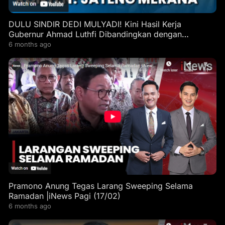
DULU SINDIR DEDI MULYADI! Kini Hasil Kerja
Gubernur Ahmad Luthfi Dibandingkan dengan
Gubernur Jabar
6 months ago
Pramono Anung Tegas Larang Sweeping Selama
Ramadan |iNews Pagi (17/02)
6 months ago